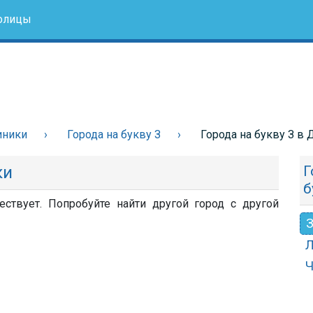
олицы
иники
Города на букву З
Города на букву З в
ки
Г
б
ствует. Попробуйте найти другой город с другой