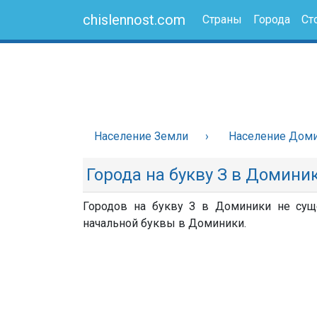
chislennost.com
Страны
Города
Ст
Население Земли
Население Дом
Города на букву З в Домини
Городов на букву З в Доминики не суще
начальной буквы в Доминики.