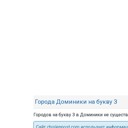
Города Доминики на букву З
Городов на букву З в Доминики не существ
Cайт chislennost.com использует информ