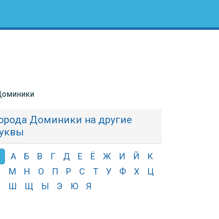
 Доминики
орода Доминики на другие
уквы
З
А
Б
В
Г
Д
Е
Ё
Ж
И
Й
К
Л
М
Н
О
П
Р
С
Т
У
Ф
Х
Ц
Ч
Ш
Щ
Ы
Э
Ю
Я