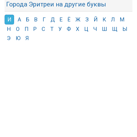
Города Эритреи на другие буквы
И
А
Б
В
Г
Д
Е
Ё
Ж
З
Й
К
Л
М
Н
О
П
Р
С
Т
У
Ф
Х
Ц
Ч
Ш
Щ
Ы
Э
Ю
Я