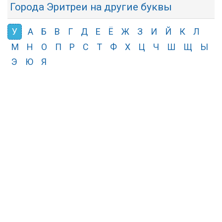
Города Эритреи на другие буквы
У
А
Б
В
Г
Д
Е
Ё
Ж
З
И
Й
К
Л
М
Н
О
П
Р
С
Т
Ф
Х
Ц
Ч
Ш
Щ
Ы
Э
Ю
Я