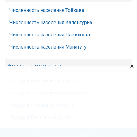
Численность населения Тоёкава
Численность населения Капенгуриа
Численность населения Павилоста
Численность населения Манатуту
×
Интересные страницы
Города в Камеруне на букву Б
Города в Таджикистане на букву Н
Города в Ливане на букву Х
Города в Бельгии на букву Ы