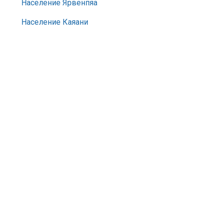
Население Ярвенпяа
Население Каяани