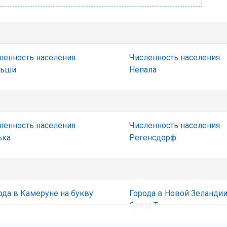
ленность населения
Численность населения
льши
Непала
ленность населения
Численность населения
ька
Регенсдорф
ода в Камеруне на букву
Города в Новой Зеландии
букву Т