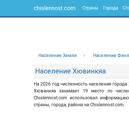
chislennost.com
Страны
Города
Ст
Население Земли
Население Фин
Население Хювинкяа
На 2026 год численность населения города
Хювинкяа занимает 19 место по числе
Chislennost.com использовал информацию
страны, города, района на Chislennost.com.