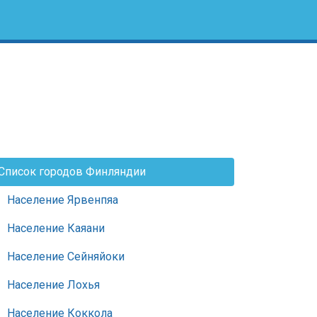
Список городов Финляндии
Население Ярвенпяа
Население Каяани
Население Сейняйоки
Население Лохья
Население Коккола