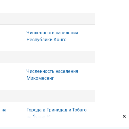
Численность населения
Республики Конго
Численность населения
Микомесенг
 на
Города в Тринидад и Тобаго
×
на букву Ы