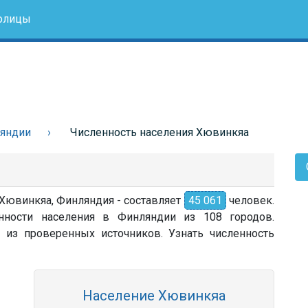
олицы
ляндии
Численность населения Хювинкяа
 Хювинкяа, Финляндия - составляет
45 061
человек.
нности населения в Финляндии из 108 городов.
 из проверенных источников. Узнать численность
Население Хювинкяа