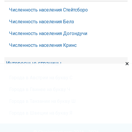
Численность населения Стейтсборо
Численность населения Белз
Численность населения Догондучи
Численность населения Кринс
×
Интересные страницы
Города в Австрии на букву С
Города в Гвинее на букву Ч
Города в Танзании на букву Ш
Города в Швеции на букву Я