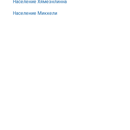
Население Хямеэнлинна
Население Миккели