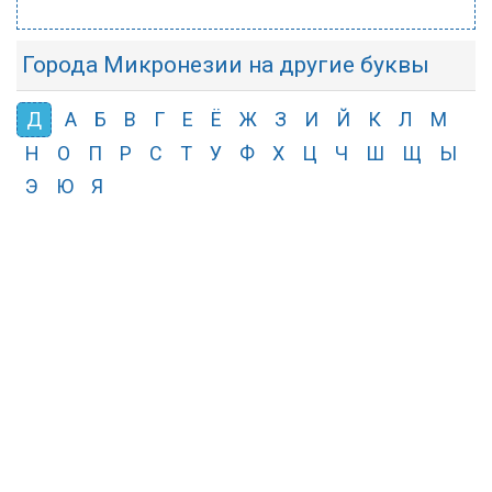
Города Микронезии на другие буквы
Д
А
Б
В
Г
Е
Ё
Ж
З
И
Й
К
Л
М
Н
О
П
Р
С
Т
У
Ф
Х
Ц
Ч
Ш
Щ
Ы
Э
Ю
Я