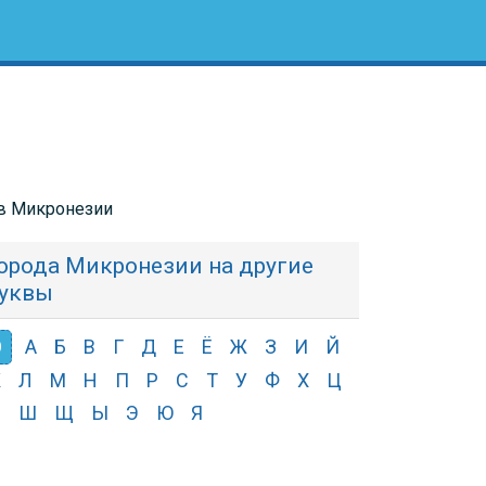
 в Микронезии
орода Микронезии на другие
уквы
О
А
Б
В
Г
Д
Е
Ё
Ж
З
И
Й
К
Л
М
Н
П
Р
С
Т
У
Ф
Х
Ц
Ч
Ш
Щ
Ы
Э
Ю
Я