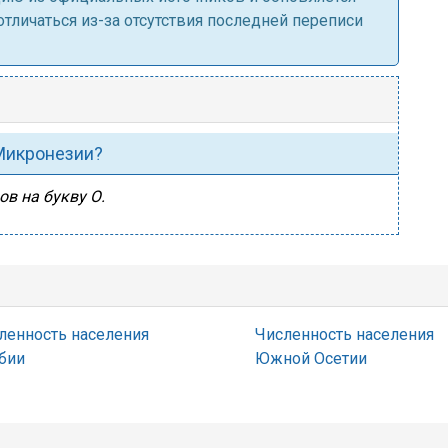
личаться из-за отсутствия последней переписи
 Микронезии?
ов на букву О.
ленность населения
Численность населения
бии
Южной Осетии