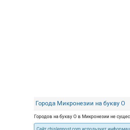
Города Микронезии на букву О
Городов на букву О в Микронезии не сущес
Cайт chislennost.com использует информ