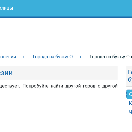
олицы
ронезии
Города на букву О
Города на букву О
езии
Г
б
ествует. Попробуйте найти другой город с другой