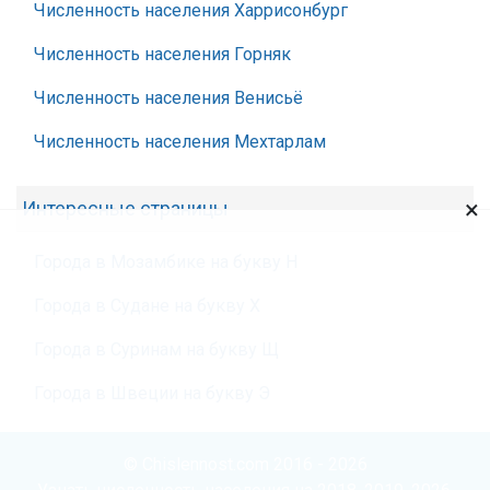
Численность населения Харрисонбург
Численность населения Горняк
Численность населения Венисьё
Численность населения Мехтарлам
×
Интересные страницы
Города в Мозамбике на букву Н
Города в Судане на букву Х
Города в Суринам на букву Щ
Города в Швеции на букву Э
© Chislennost.com 2016 - 2026