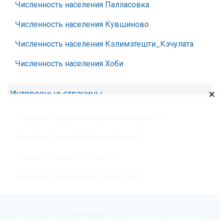
Численность населения Палласовка
Численность населения Кувшиново
Численность населения Кэлимэтешти_Кэчулата
Численность населения Хоби
×
Интересные страницы
Города в Саудовской Аравии на букву Г
Города в Южной Корее на букву И
Города в Омане на букву С
Города в Люксембурге на букву Т
© Chislennost.com 2016 - 2026