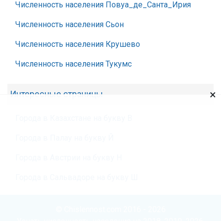
Численность населения Повуа_де_Санта_Ирия
Численность населения Сьон
Численность населения Крушево
Численность населения Тукумс
×
Интересные страницы
Города в Казахстане на букву В
Города в Палау на букву Й
Города в Австрии на букву Н
Города в Сальвадоре на букву Ш
© Chislennost.com 2016 - 2026