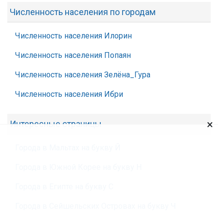
Численность населения по городам
Численность населения Илорин
Численность населения Попаян
Численность населения Зелёна_Гура
Численность населения Ибри
×
Интересные страницы
Города в Мальтах на букву Й
Города в Южной Корее на букву Н
Города в Египте на букву С
Города в Сейшельских Островах на букву Ч