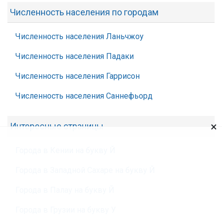
Численность населения по городам
Численность населения Ланьчжоу
Численность населения Падаки
Численность населения Гаррисон
Численность населения Саннефьорд
×
Интересные страницы
Города в Кении на букву Й
Города в Западной Сахаре на букву Й
Города в Палау на букву Й
Города в Грузии на букву У