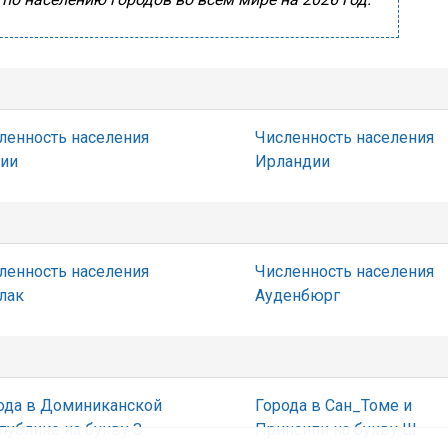
ленность населения
Численность населения
ии
Ирландии
ленность населения
Численность населения
лак
Ауденбюрг
ода в Доминиканской
Города в Сан_Томе и
публике на букву З
Принсипи на букву Ш