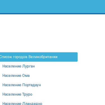
Список городов Великобритании
Население Лурган
Население Ома
Население Портадаун
Население Труро
Население Лландидно