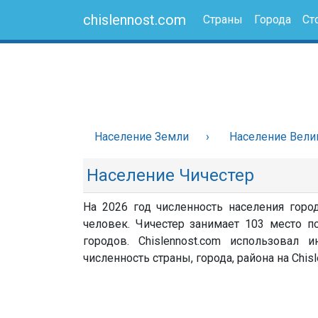
chislennost.com
Страны
Города
Ст
Население Земли
Население Вели
Население Чичестер
На 2026 год численность населения горо
человек. Чичестер занимает 103 место п
городов. Chislennost.com использовал
численность страны, города, района на Chisl