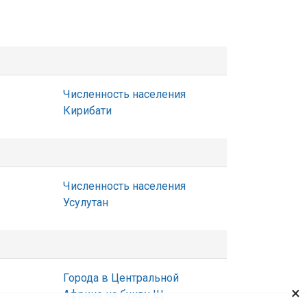
Численность населения
Кирибати
Численность населения
Усулутан
Города в Центральной
×
Африке на букву Щ