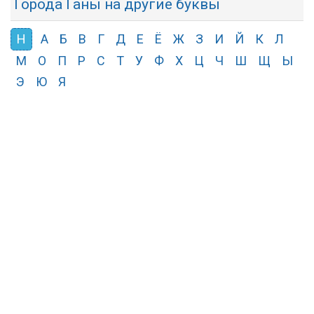
Города Ганы на другие буквы
Н
А
Б
В
Г
Д
Е
Ё
Ж
З
И
Й
К
Л
М
О
П
Р
С
Т
У
Ф
Х
Ц
Ч
Ш
Щ
Ы
Э
Ю
Я