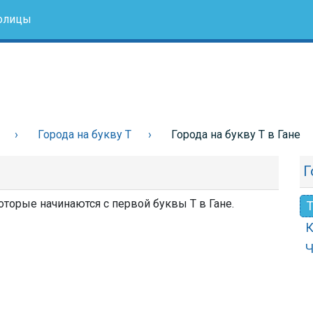
олицы
Города на букву Т
Города на букву Т в Гане
Г
которые начинаются с первой буквы Т в Гане.