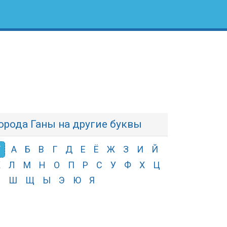
орода Ганы на другие буквы
Т
А
Б
В
Г
Д
Е
Ё
Ж
З
И
Й
К
Л
М
Н
О
П
Р
С
У
Ф
Х
Ц
Ч
Ш
Щ
Ы
Э
Ю
Я