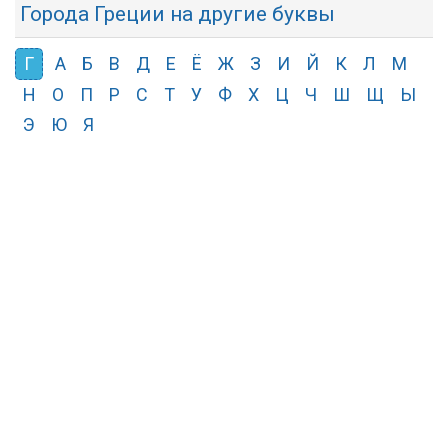
Города Греции на другие буквы
Г
А
Б
В
Д
Е
Ё
Ж
З
И
Й
К
Л
М
Н
О
П
Р
С
Т
У
Ф
Х
Ц
Ч
Ш
Щ
Ы
Э
Ю
Я