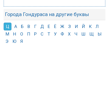
Города Гондураса на другие буквы
Ц
А
Б
В
Г
Д
Е
Ё
Ж
З
И
Й
К
Л
М
Н
О
П
Р
С
Т
У
Ф
Х
Ч
Ш
Щ
Ы
Э
Ю
Я