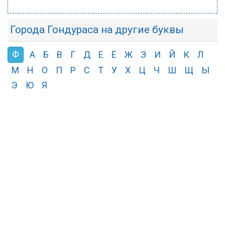
Города Гондураса на другие буквы
Ф
А
Б
В
Г
Д
Е
Ё
Ж
З
И
Й
К
Л
М
Н
О
П
Р
С
Т
У
Х
Ц
Ч
Ш
Щ
Ы
Э
Ю
Я