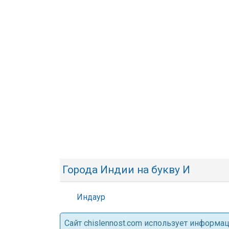
Города Индии на букву И
Индаур
Cайт chislennost.com использует информ