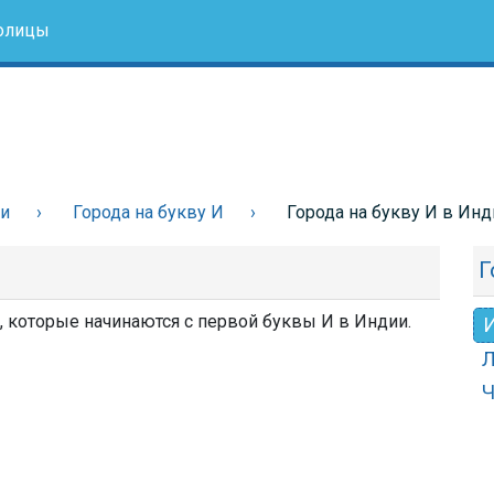
олицы
ии
Города на букву И
Города на букву И в Инд
Г
а, которые начинаются с первой буквы И в Индии.