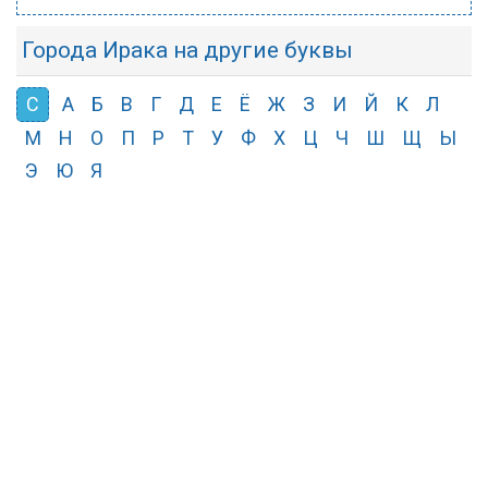
Города Ирака на другие буквы
С
А
Б
В
Г
Д
Е
Ё
Ж
З
И
Й
К
Л
М
Н
О
П
Р
Т
У
Ф
Х
Ц
Ч
Ш
Щ
Ы
Э
Ю
Я