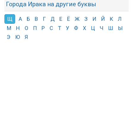
Города Ирака на другие буквы
Щ
А
Б
В
Г
Д
Е
Ё
Ж
З
И
Й
К
Л
М
Н
О
П
Р
С
Т
У
Ф
Х
Ц
Ч
Ш
Ы
Э
Ю
Я