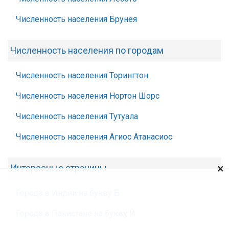
Численность населения Брунея
Численность населения по городам
Численность населения Торингтон
Численность населения Нортон Шорс
Численность населения Тутуала
Численность населения Агиос Атанасиос
×
Интересные страницы
Города в Индии на букву Б
Города в Пакистане на букву Й