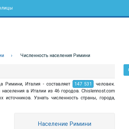
олицы
ии
Численность населения Римини
да Римини, Италия - составляет
147 531
человек.
населения в Италии из 46 городов. Chislennost.com
источников. Узнать численность страны, города,
Население Римини