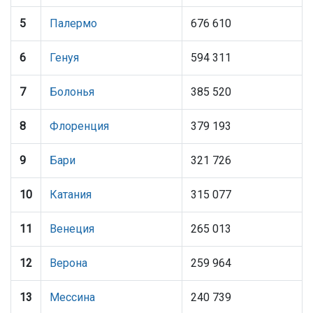
5
Палермо
676 610
6
Генуя
594 311
7
Болонья
385 520
8
Флоренция
379 193
9
Бари
321 726
10
Катания
315 077
11
Венеция
265 013
12
Верона
259 964
13
Мессина
240 739