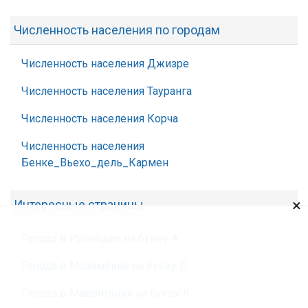
Численность населения по городам
Численность населения Джизре
Численность населения Тауранга
Численность населения Корча
Численность населения
Бенке_Вьехо_дель_Кармен
×
Интересные страницы
Города в Ирландии на букву А
Города в Мозамбике на букву Ё
Города в Мавритании на букву К