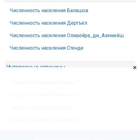
Численность населения Балашов
Численность населения Дёртъёл
Численность населения Оливейра_ди_Аземейш
Численность населения Стенде
×
Интересные страницы
Города в Германии на букву Т
Города в Германии на букву Х
Города в Тонга на букву Ш
Города в Панаме на букву Ю