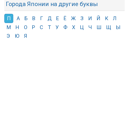
Города Японии на другие буквы
П
А
Б
В
Г
Д
Е
Ё
Ж
З
И
Й
К
Л
М
Н
О
Р
С
Т
У
Ф
Х
Ц
Ч
Ш
Щ
Ы
Э
Ю
Я