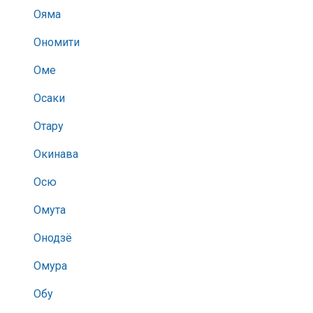
Ояма
Ономити
Оме
Осаки
Отару
Окинава
Осю
Омута
Онодзё
Омура
Обу