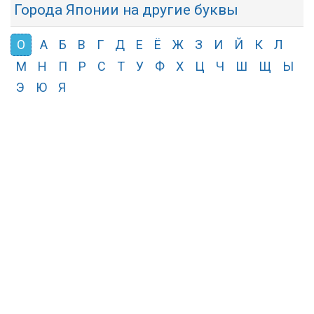
Города Японии на другие буквы
О
А
Б
В
Г
Д
Е
Ё
Ж
З
И
Й
К
Л
М
Н
П
Р
С
Т
У
Ф
Х
Ц
Ч
Ш
Щ
Ы
Э
Ю
Я