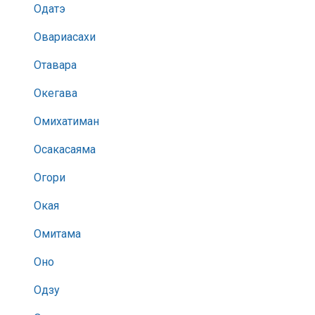
Одатэ
Овариасахи
Отавара
Окегава
Омихатиман
Осакасаяма
Огори
Окая
Омитама
Оно
Одзу