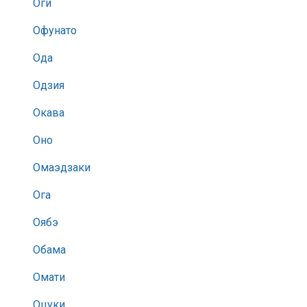
Оги
Офунато
Ода
Одзия
Окава
Оно
Омаэдзаки
Ога
Оябэ
Обама
Омати
Оцуки