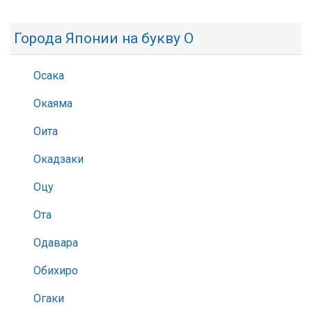
Города Японии на букву О
Осака
Окаяма
Оита
Окадзаки
Оцу
Ота
Одавара
Обихиро
Огаки