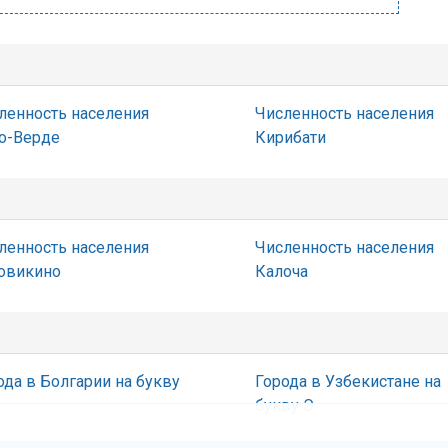
ленность населения
Численность населения
о-Верде
Кирибати
ленность населения
Численность населения
овикино
Калоча
ода в Болгарии на букву
Города в Узбекистане на
букву Э