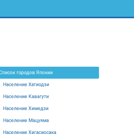
Список городов Японии
Население Хатиодзи
Население Кавагути
Население Химедзи
Население Мацуяма
Население Хигасиосака