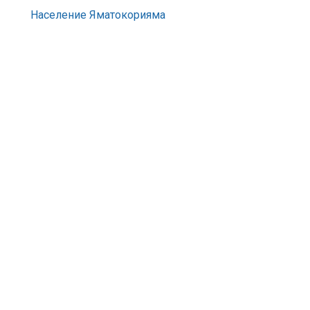
Население Яматокорияма