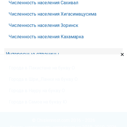
Численность населения Сахивал
Численность населения Хигасимацусима
Численность населения Зоринск
Численность населения Кахамарка
×
Интересные страницы
Города в Пакистане на букву О
Города в Шри_Ланки на букву О
Города в Науру на букву О
Города в Самоа на букву Ю
© Chislennost.com 2016 - 2026