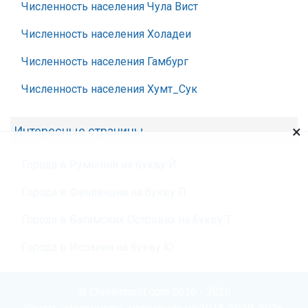
Численность населения Чула Вист
Численность населения Холадеи
Численность населения Гамбург
Численность населения Хумт_Сук
×
Интересные страницы
Города в Румынии на букву Й
Города в Финляндии на букву П
Города в Багамских Островах на букву Т
Города в Испании на букву Ю
© Chislennost.com 2016 - 2026