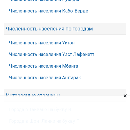
Численность населения Кабо-Верде
Численность населения по городам
Численность населения Уитон
Численность населения Уэст Лафейетт
Численность населения Мбанга
Численность населения Аштарак
×
Интересные страницы
Города в Тайване на букву В
Города в Шри_Ланки на букву Г