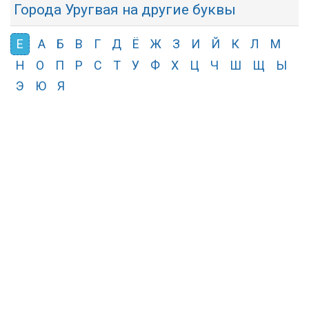
Города Уругвая на другие буквы
Е
А
Б
В
Г
Д
Ё
Ж
З
И
Й
К
Л
М
Н
О
П
Р
С
Т
У
Ф
Х
Ц
Ч
Ш
Щ
Ы
Э
Ю
Я