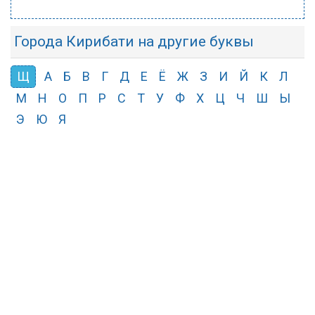
Города Кирибати на другие буквы
Щ
А
Б
В
Г
Д
Е
Ё
Ж
З
И
Й
К
Л
М
Н
О
П
Р
С
Т
У
Ф
Х
Ц
Ч
Ш
Ы
Э
Ю
Я