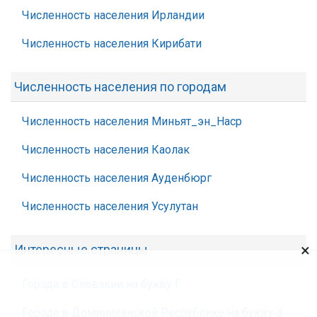
Численность населения Ирландии
Численность населения Кирибати
Численность населения по городам
Численность населения Миньят_эн_Наср
Численность населения Каолак
Численность населения Ауденбюрг
Численность населения Усулутан
×
Интересные страницы
Города в Словакии на букву Г
Города в Доминиканской Республике на букву З