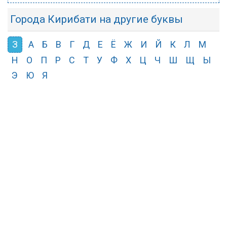
Города Кирибати на другие буквы
З
А
Б
В
Г
Д
Е
Ё
Ж
И
Й
К
Л
М
Н
О
П
Р
С
Т
У
Ф
Х
Ц
Ч
Ш
Щ
Ы
Э
Ю
Я