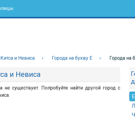
олицы
Китса и Невиса
Города на букву Е
Города на 
тса и Невиса
Г
д
а не существует. Попробуйте найти другой город с
иса.
Е