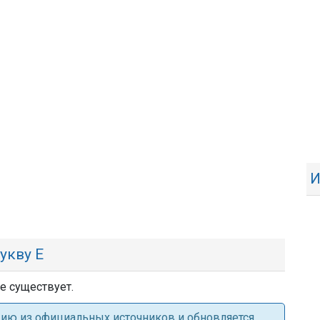
И
укву Е
не существует.
ацию из официальных источников и обновляется