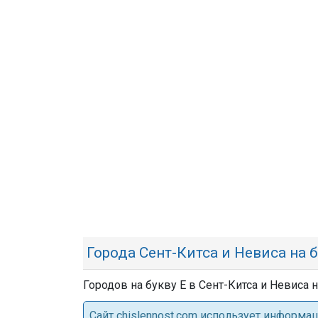
Города Сент-Китса и Невиса на б
Городов на букву Е в Сент-Китса и Невиса 
Cайт chislennost.com использует информ