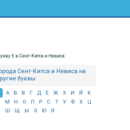
букву Е в Сент-Китса и Невиса
орода Сент-Китса и Невиса на
ругие буквы
А
Б
В
Г
Д
Ё
Ж
З
И
Й
К
Л
М
Н
О
П
Р
С
Т
У
Ф
Х
Ц
Ч
Ш
Щ
Ы
Э
Ю
Я