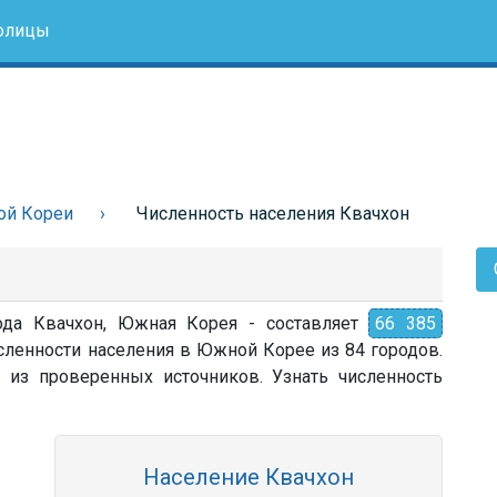
олицы
ой Кореи
Численность населения Квачхон
рода Квачхон, Южная Корея - составляет
66 385
исленности населения в Южной Корее из 84 городов.
 из проверенных источников. Узнать численность
Население Квачхон