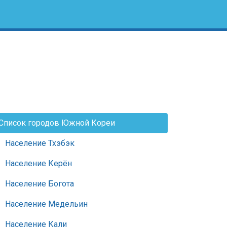
Список городов Южной Кореи
Население Тхэбэк
Население Керён
Население Богота
Население Медельин
Население Кали