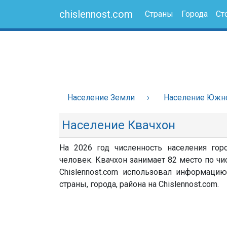
chislennost.com
Страны
Города
Ст
Население Земли
Население Южн
Население Квачхон
На 2026 год численность населения го
человек. Квачхон занимает 82 место по ч
Chislennost.com использовал информацию
страны, города, района на Chislennost.com.