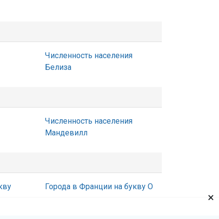
Численность населения
Белиза
Численность населения
Мандевилл
кву
Города в Франции на букву О
×