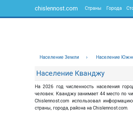
chislennost.com
Страны
Города
Ст
Население Земли
Население Южн
Население Кванджу
На 2026 год численность населения гор
человек. Кванджу занимает 44 место по ч
Chislennost.com использовал информацию
страны, города, района на Chislennost.com.