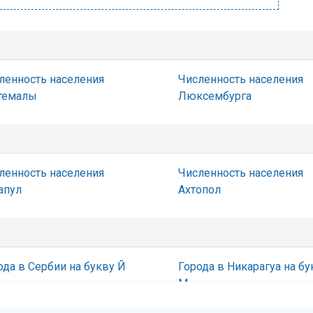
ленность населения
Численность населения
темалы
Люксембурга
ленность населения
Численность населения
апул
Ахтопол
ода в Сербии на букву Й
Города в Никарагуа на бу
М