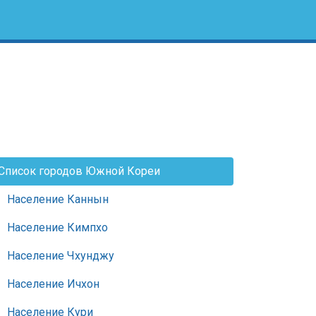
Список городов Южной Кореи
Население Каннын
Население Кимпхо
Население Чхунджу
Население Ичхон
Население Кури