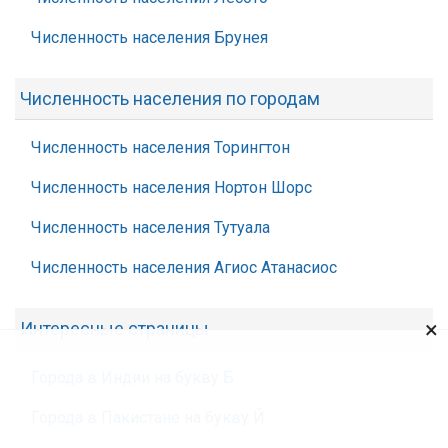
Численность населения Брунея
Численность населения по городам
Численность населения Торингтон
Численность населения Нортон Шорс
Численность населения Тутуала
Численность населения Агиос Атанасиос
×
Интересные страницы
Города в Индии на букву Б
Города в Пакистане на букву Й