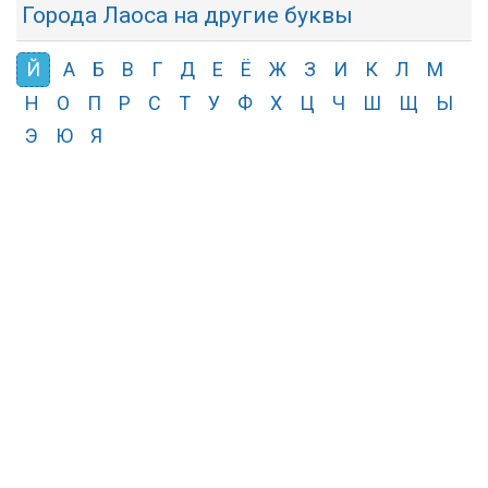
Города Лаоса на другие буквы
Й
А
Б
В
Г
Д
Е
Ё
Ж
З
И
К
Л
М
Н
О
П
Р
С
Т
У
Ф
Х
Ц
Ч
Ш
Щ
Ы
Э
Ю
Я