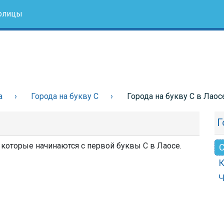
олицы
а
Города на букву С
Города на букву С в Лаос
Г
, которые начинаются с первой буквы С в Лаосе.