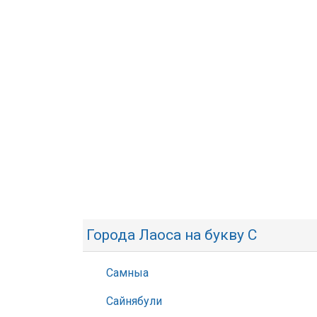
Города Лаоса на букву С
Самныа
Сайнябули