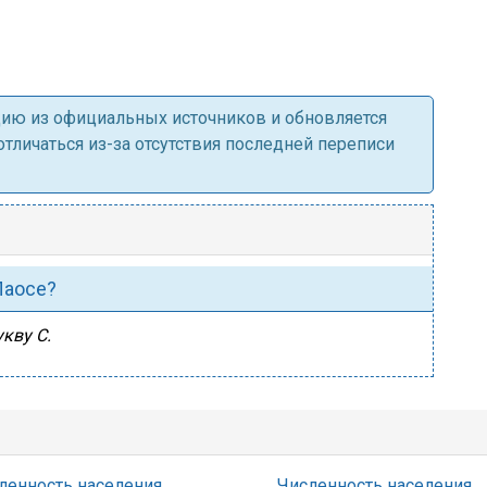
ацию из официальных источников и обновляется
личаться из-за отсутствия последней переписи
Лаосе?
кву С.
ленность населения
Численность населения