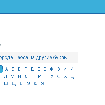
е
орода Лаоса на другие буквы
С
А
Б
В
Г
Д
Е
Ё
Ж
З
И
Й
К
Л
М
Н
О
П
Р
Т
У
Ф
Х
Ц
Ч
Ш
Щ
Ы
Э
Ю
Я