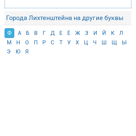
Города Лихтенштейна на другие буквы
Ф
А
Б
В
Г
Д
Е
Ё
Ж
З
И
Й
К
Л
М
Н
О
П
Р
С
Т
У
Х
Ц
Ч
Ш
Щ
Ы
Э
Ю
Я