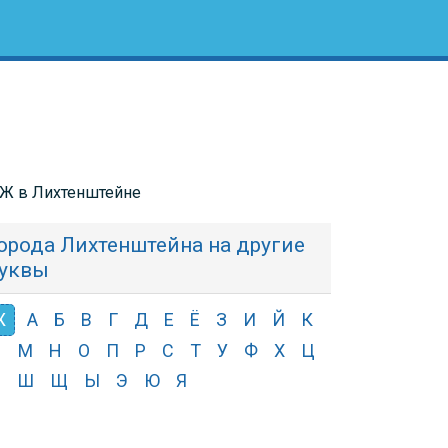
 Ж в Лихтенштейне
орода Лихтенштейна на другие
уквы
Ж
А
Б
В
Г
Д
Е
Ё
З
И
Й
К
Л
М
Н
О
П
Р
С
Т
У
Ф
Х
Ц
Ч
Ш
Щ
Ы
Э
Ю
Я