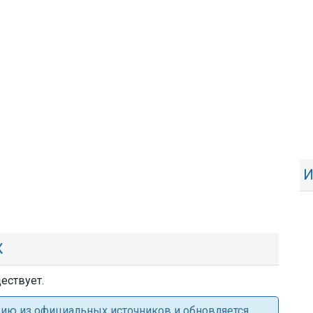
И
Ж
ествует.
ацию из официальных источников и обновляется