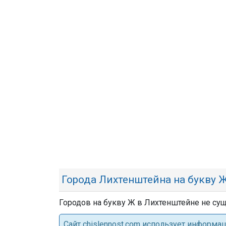
Города Лихтенштейна на букву 
Городов на букву Ж в Лихтенштейне не сущ
Cайт chislennost.com использует информ