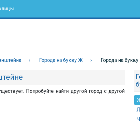
олицы
енштейна
Города на букву Ж
Города на букву
штейне
Г
б
ществует. Попробуйте найти другой город с другой