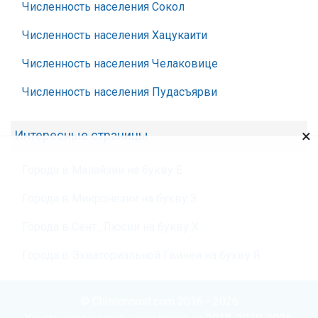
Численность населения Сокол
Численность населения Хацукаити
Численность населения Челаковице
Численность населения Пудасъярви
×
Интересные страницы
Города в Малайзии на букву Е
Города в Микронезии на букву З
Города в Сент_Люсии на букву Х
Города в Экваториальной Гвинеи на букву Я
© Chislennost.com 2016 - 2026