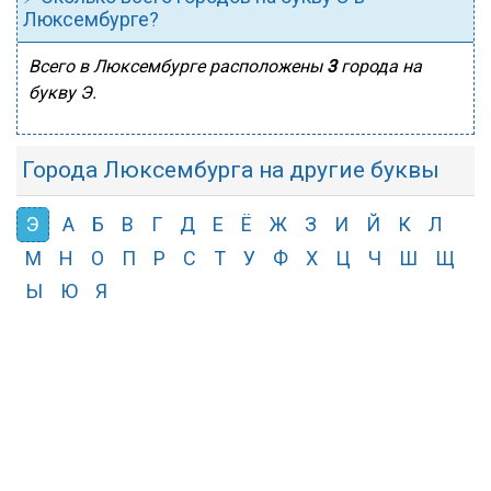
Люксембурге?
Всего в Люксембурге расположены
3
города на
букву Э.
Города Люксембурга на другие буквы
Э
А
Б
В
Г
Д
Е
Ё
Ж
З
И
Й
К
Л
М
Н
О
П
Р
С
Т
У
Ф
Х
Ц
Ч
Ш
Щ
Ы
Ю
Я