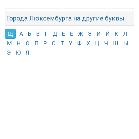
Города Люксембурга на другие буквы
Щ
А
Б
В
Г
Д
Е
Ё
Ж
З
И
Й
К
Л
М
Н
О
П
Р
С
Т
У
Ф
Х
Ц
Ч
Ш
Ы
Э
Ю
Я