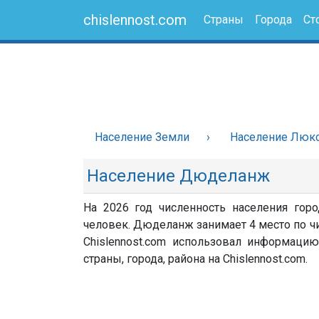
chislennost.com
Страны
Города
Ст
Население Земли
Население Люк
Население Дюделанж
На 2026 год численность населения го
человек. Дюделанж занимает 4 место по ч
Chislennost.com использовал информацию
страны, города, района на Chislennost.com.