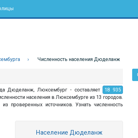
олицы
сембурга
Численность населения Дюделанж
рода Дюделанж, Люксембург - составляет
18 935
исленности населения в Люксембурге из 13 городов.
 из проверенных источников. Узнать численность
Население Дюделанж