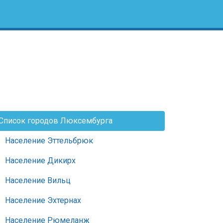
Список городов Люксембурга
Население Эттельбрюк
Население Дикирх
Население Вильц
Население Эхтернах
Население Рюмеланж