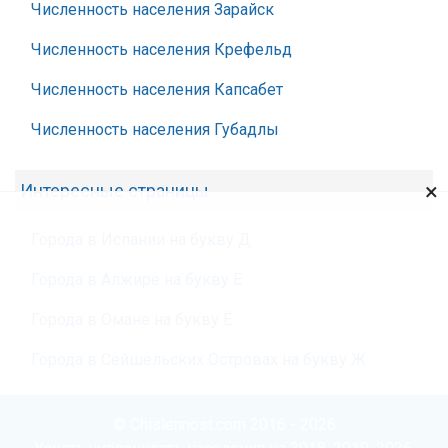
Численность населения Зарайск
Численность населения Крефельд
Численность населения Капсабет
Численность населения Губадлы
×
Интересные страницы
Города в Испании на букву Д
Города в Алжире на букву Ё
Города в Омане на букву Ё
Города в Сейшельских Островах на букву Ж
© Chislennost.com 2016 - 2026