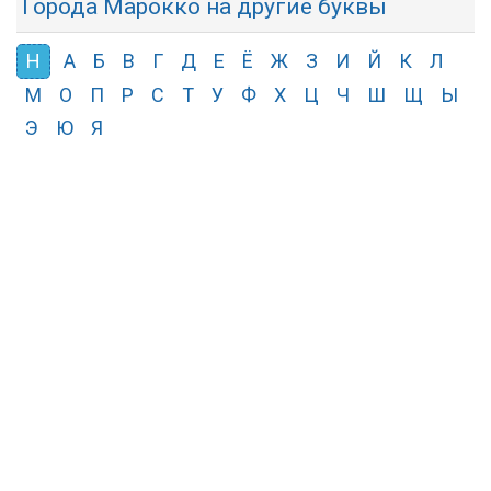
Города Марокко на другие буквы
Н
А
Б
В
Г
Д
Е
Ё
Ж
З
И
Й
К
Л
М
О
П
Р
С
Т
У
Ф
Х
Ц
Ч
Ш
Щ
Ы
Э
Ю
Я