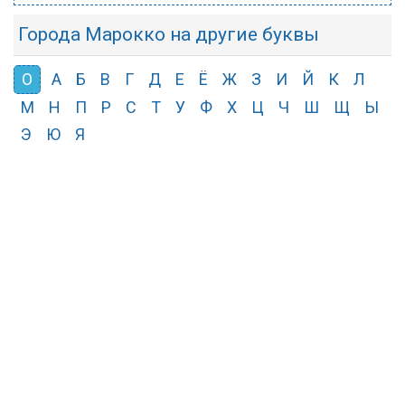
Города Марокко на другие буквы
О
А
Б
В
Г
Д
Е
Ё
Ж
З
И
Й
К
Л
М
Н
П
Р
С
Т
У
Ф
Х
Ц
Ч
Ш
Щ
Ы
Э
Ю
Я