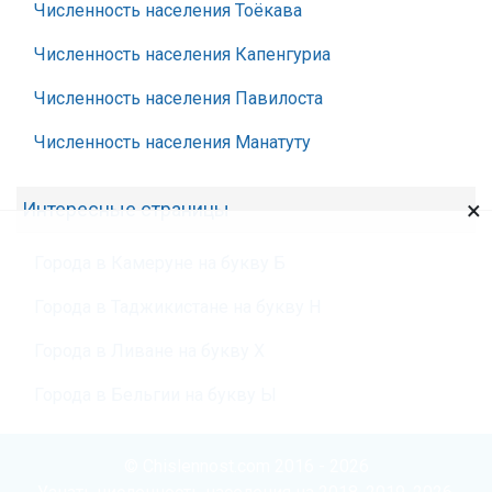
Численность населения Тоёкава
Численность населения Капенгуриа
Численность населения Павилоста
Численность населения Манатуту
×
Интересные страницы
Города в Камеруне на букву Б
Города в Таджикистане на букву Н
Города в Ливане на букву Х
Города в Бельгии на букву Ы
© Chislennost.com 2016 - 2026