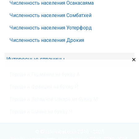
Численность населения Осакасаяма
Численность населения Сомбатхей
Численность населения Уотерфорд
Численность населения Дрокия
×
Интересные страницы
Города в Германии на букву А
Города в Франции на букву Й
Города в Западной Сахаре на букву М
Города в Омане на букву Ч
© Chislennost.com 2016 - 2026