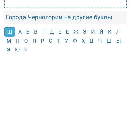
Города Черногории на другие буквы
Щ
А
Б
В
Г
Д
Е
Ё
Ж
З
И
Й
К
Л
М
Н
О
П
Р
С
Т
У
Ф
Х
Ц
Ч
Ш
Ы
Э
Ю
Я